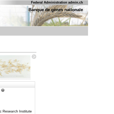
Federal Administration admin.ch
Banque de gènes nationale
:
ic Research Institute