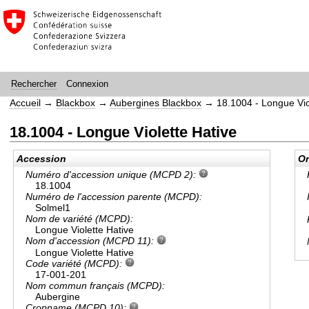
Connexion
Rechercher
Accueil
→
Blackbox
→
Aubergines Blackbox
→
18.1004 - Longue Vio
18.1004 - Longue Violette Hative
Accession
Or
Numéro d'accession unique (MCPD 2):
18.1004
Numéro de l'accession parente (MCPD):
Solmel1
Nom de variété (MCPD):
Longue Violette Hative
Nom d'accession (MCPD 11):
Longue Violette Hative
Code variété (MCPD):
17-001-201
Nom commun français (MCPD):
Aubergine
Cropname (MCPD 10):