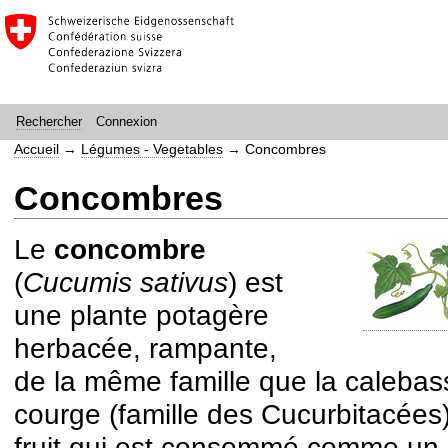
Connexion
Rechercher
Accueil
→
Légumes - Vegetables
→
Concombres
Concombres
Le
concombre
(
Cucumis sativus
) est
une plante potagère
herbacée, rampante,
de la même famille que la calebass
courge (famille des Cucurbitacées
fruit qui est consommé comme un 