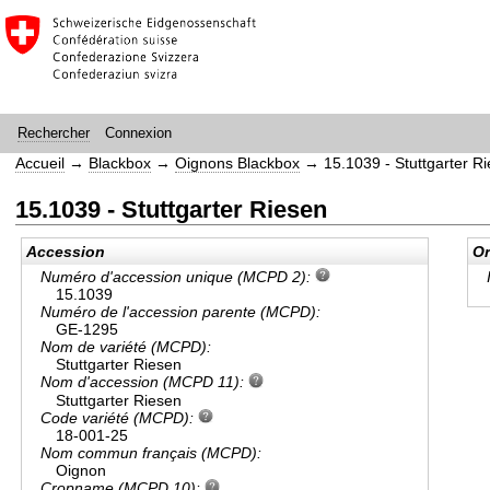
Connexion
Rechercher
Accueil
→
Blackbox
→
Oignons Blackbox
→
15.1039 - Stuttgarter R
15.1039 - Stuttgarter Riesen
Accession
Or
Numéro d'accession unique (MCPD 2):
15.1039
Numéro de l'accession parente (MCPD):
GE-1295
Nom de variété (MCPD):
Stuttgarter Riesen
Nom d'accession (MCPD 11):
Stuttgarter Riesen
Code variété (MCPD):
18-001-25
Nom commun français (MCPD):
Oignon
Cropname (MCPD 10):