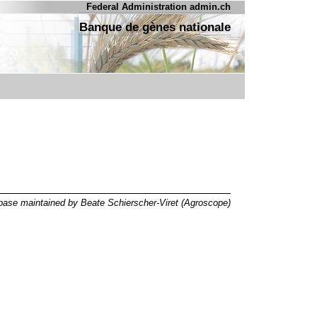
Federal Administration admin.ch
Banque de gènes nationale
ase maintained by Beate Schierscher-Viret (Agroscope)