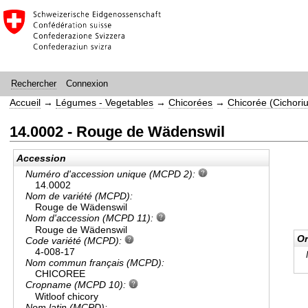
Connexion
Rechercher
Accueil
→
Légumes - Vegetables
→
Chicorées
→
Chicorée (Cichori
14.0002 - Rouge de Wädenswil
Accession
Numéro d'accession unique (MCPD 2):
14.0002
Nom de variété (MCPD):
Rouge de Wädenswil
Nom d'accession (MCPD 11):
Rouge de Wädenswil
Or
Code variété (MCPD):
4-008-17
Nom commun français (MCPD):
CHICOREE
Cropname (MCPD 10):
Witloof chicory
Nom latin (MCPD):