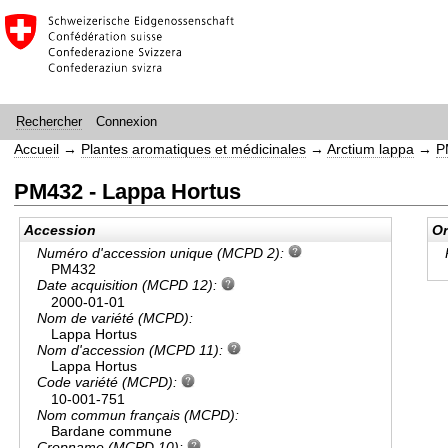
Connexion
Rechercher
Accueil
→
Plantes aromatiques et médicinales
→
Arctium lappa
→
P
PM432 - Lappa Hortus
Accession
Or
Numéro d'accession unique (MCPD 2):
PM432
Date acquisition (MCPD 12):
2000-01-01
Nom de variété (MCPD):
Lappa Hortus
Nom d'accession (MCPD 11):
Lappa Hortus
Code variété (MCPD):
10-001-751
Nom commun français (MCPD):
Bardane commune
Cropname (MCPD 10):