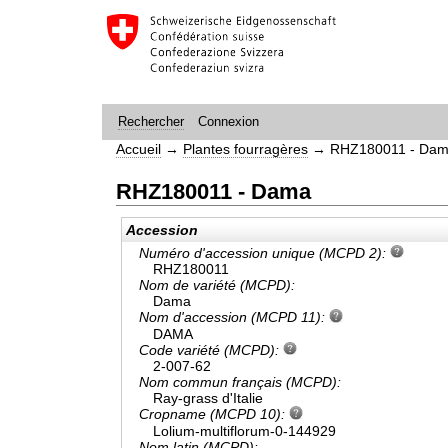
Connexion
Rechercher
Accueil
→
Plantes fourragères
→
RHZ180011 - Da
RHZ180011 - Dama
Accession
Numéro d'accession unique (MCPD 2):
RHZ180011
Nom de variété (MCPD):
Dama
Nom d'accession (MCPD 11):
DAMA
Code variété (MCPD):
2-007-62
Nom commun français (MCPD):
Ray-grass d'Italie
Cropname (MCPD 10):
Lolium-multiflorum-0-144929
Nom latin (MCPD):