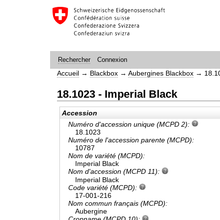
Connexion
Rechercher
Accueil
→
Blackbox
→
Aubergines Blackbox
→
18.1
18.1023 - Imperial Black
Accession
Numéro d'accession unique (MCPD 2):
18.1023
Numéro de l'accession parente (MCPD):
10787
Nom de variété (MCPD):
Imperial Black
Nom d'accession (MCPD 11):
Imperial Black
Code variété (MCPD):
17-001-216
Nom commun français (MCPD):
Aubergine
Cropname (MCPD 10):