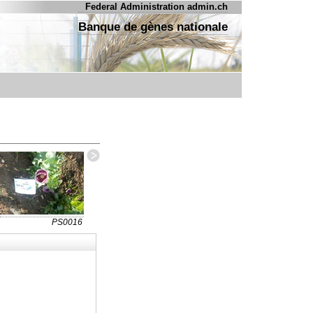
Federal Administration admin.ch
Banque de gènes nationale
PS0016