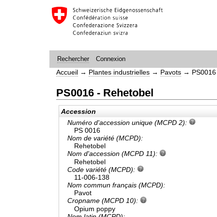
Connexion
Rechercher
Accueil
→
Plantes industrielles
→
Pavots
→
PS0016 
PS0016 - Rehetobel
Accession
Numéro d'accession unique (MCPD 2):
PS 0016
Nom de variété (MCPD):
Rehetobel
Nom d'accession (MCPD 11):
Rehetobel
Code variété (MCPD):
11-006-138
Nom commun français (MCPD):
Pavot
Cropname (MCPD 10):
Opium poppy
Nom latin (MCPD):