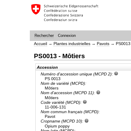
Connexion
Rechercher
Accueil
→
Plantes industrielles
→
Pavots
→
PS0013 
PS0013 - Môtiers
Accession
Numéro d'accession unique (MCPD 2):
PS 0013
Nom de variété (MCPD):
Môtiers
Nom d'accession (MCPD 11):
Môtiers
Code variété (MCPD):
11-006-131
Nom commun français (MCPD):
Pavot
Cropname (MCPD 10):
Opium poppy
Nom latin (MCPD):