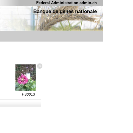
Federal Administration admin.ch
Banque de gènes nationale
PS0013