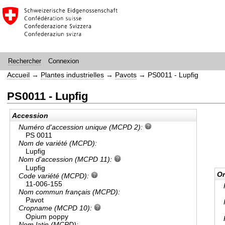
Connexion
Rechercher
Accueil
→
Plantes industrielles
→
Pavots
→
PS0011 - Lupfig
PS0011 - Lupfig
Accession
Numéro d'accession unique (MCPD 2):
PS 0011
Nom de variété (MCPD):
Lupfig
Nom d'accession (MCPD 11):
Lupfig
Or
Code variété (MCPD):
11-006-155
Nom commun français (MCPD):
Pavot
Cropname (MCPD 10):
Opium poppy
Nom latin (MCPD):