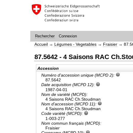
Connexion
Rechercher
Accueil
→
Légumes - Vegetables
→
Fraisier
→
87.5
87.5642 - 4 Saisons RAC Ch.St
Accession
Numéro d'accession unique (MCPD 2):
87.5642
Date acquisition (MCPD 12):
1987-04-01
Nom de variété (MCPD):
4 Saisons RAC Ch.Stoudman
Nom d'accession (MCPD 11):
4 Saisons RAC Ch.Stoudman
Code variété (MCPD):
1-003-277
Nom commun français (MCPD):
Fraisier
Cropname (MCPD 10):