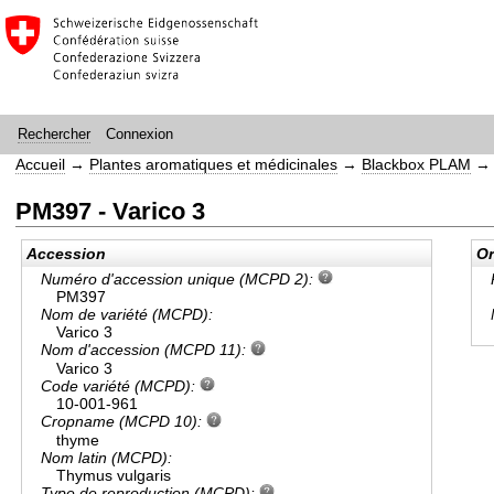
Connexion
Rechercher
Accueil
→
Plantes aromatiques et médicinales
→
Blackbox PLAM
PM397 - Varico 3
Accession
Or
Numéro d'accession unique (MCPD 2):
PM397
Nom de variété (MCPD):
Varico 3
Nom d'accession (MCPD 11):
Varico 3
Code variété (MCPD):
10-001-961
Cropname (MCPD 10):
thyme
Nom latin (MCPD):
Thymus vulgaris
Type de reproduction (MCPD):