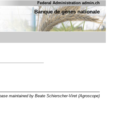
Federal Administration admin.ch
Banque de gènes nationale
ase maintained by Beate Schierscher-Viret (Agroscope)