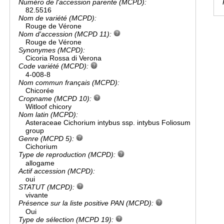
Numéro de l'accession parente (MCPD):
82.5516
Nom de variété (MCPD):
Rouge de Vérone
Nom d'accession (MCPD 11):
Rouge de Vérone
Synonymes (MCPD):
Cicoria Rossa di Verona
Code variété (MCPD):
4-008-8
Nom commun français (MCPD):
Chicorée
Cropname (MCPD 10):
Witloof chicory
Nom latin (MCPD):
Asteraceae Cichorium intybus ssp. intybus Foliosum
group
Genre (MCPD 5):
Cichorium
Type de reproduction (MCPD):
allogame
Actif accession (MCPD):
oui
STATUT (MCPD):
vivante
Présence sur la liste positive PAN (MCPD):
Oui
Type de sélection (MCPD 19):