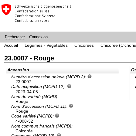
Connexion
Rechercher
Accueil
→
Légumes - Vegetables
→
Chicorées
→
Chicorée (Cichori
23.0007 - Rouge
Accession
Or
Numéro d'accession unique (MCPD 2):
23.0007
Date acquisition (MCPD 12):
2023-04-05
Nom de variété (MCPD):
Rouge
Nom d'accession (MCPD 11):
Rouge
Code variété (MCPD):
4-008-32
Nom commun français (MCPD):
Chicorée
Cropname (MCPD 10):