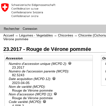
Connexion
Rechercher
Accueil
→
Légumes - Vegetables
→
Chicorées
→
Chicorée (Cichori
Vérone pommée
23.2017 - Rouge de Vérone pommée
Accession
Or
Numéro d'accession unique (MCPD 2):
23.2017
Numéro de l'accession parente (MCPD):
82.5243
Date acquisition (MCPD 12):
2023-04-05
Nom de variété (MCPD):
Rouge de Vérone pommée
Nom d'accession (MCPD 11):
Rouge de Vérone pommée
Code variété (MCPD):
4-008-2